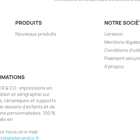
PRODUITS
NOTRE SOCIÉ
Nouveaux produits
Livraison
Mentions légale
Conditions d'util
Paiement sécuri
A propos
RMATIONS
IER & CO : impressions en
ation et sérigraphie sur
es, céramiques et supports
de dessins d'enfants et de
ons personnalisées. 100 %
ués en
e
z-nous un e-mail :
t@latelierandco.fr