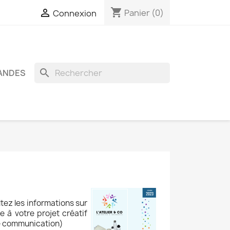
shopping_cart

Panier
(0)
Connexion
search
ANDES
tez les informations sur
 à votre projet créatif
de communication)