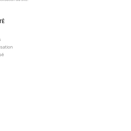
TÉ
s
isation
sé