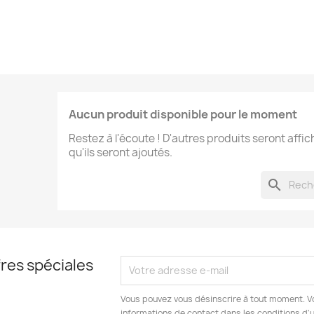
Aucun produit disponible pour le moment
Restez à l'écoute ! D'autres produits seront affic
qu'ils seront ajoutés.
search
res spéciales
Vous pouvez vous désinscrire à tout moment. V
informations de contact dans les conditions d'ut