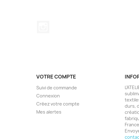
Instagram
VOTRE COMPTE
INFO
L'ATEL
Suivi de commande
sublim
Connexion
textil
Créez votre compte
durs, 
Mes alertes
créati
fabriq
Franc
Envoye
contac